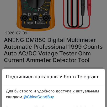
2026-07-09
ANENG DM850 Digital Multimeter
Automatic Professional 1999 Counts
Auto AC/DC Votage Tester Ohm
Current Ammeter Detector Tool
$5.64
Подпишись на каналы и бот в Telegram:
Для быстрого и удобного доступа к актуальным
скидкам
@ChinaGoodBuy
Coins