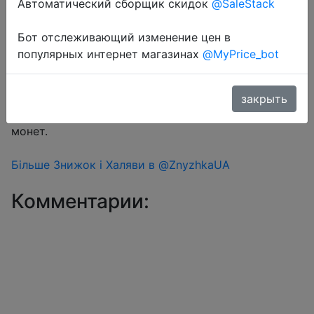
Автоматический сборщик скидок
@SaleStack
Бот отслеживающий изменение цен в
Перейти в магазин
популярных интернет магазинах
@MyPrice_bot
#Aliexpress
закрыть
Знижка монетками 12 Coins у додатку через розділ
монет.
Більше Знижок і Халяви в @ZnyzhkaUA
Комментарии: