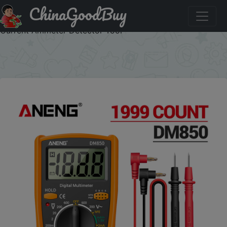
ChinaGoodBuy
Купить: ANENG DM850 Digital Multimeter Automatic
Professional 1999 Counts Auto AC/DC Votage Tester Ohm
Current Ammeter Detector Tool
×