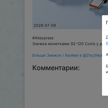
2026-07-09
Д
#Aliexpress
Знижка монетками 92-120 Coins у дода
Більше Знижок і Халяви в @ZnyzhkaUA
Комментарии: