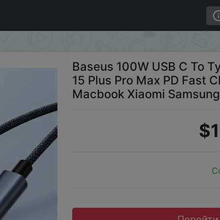
6 15 Plus Pro Max PD Fast Charging Charger Cable For M
Baseus 100W USB C To Typ
15 Plus Pro Max PD Fast C
Macbook Xiaomi Samsung
$1
C
Перейти