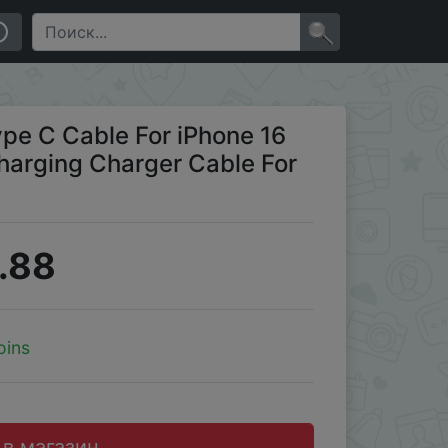
acbook Xiaomi Samsung
×
e C Cable For iPhone 16
harging Charger Cable For
.88
oins
 в магазин