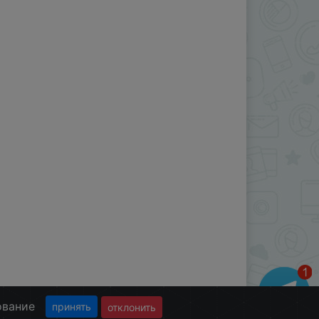
ование
принять
отклонить