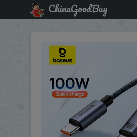
ChinaGoodBuy
Купить: Baseus 100W USB C To Type C Cable For iPhone 1