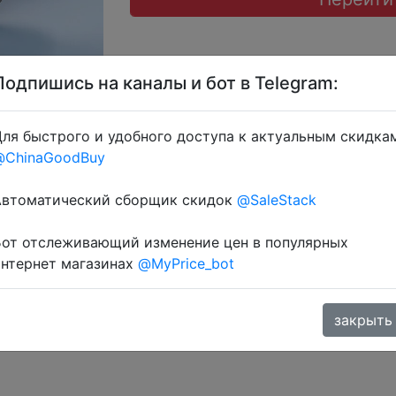
Подпишись на каналы и бот в Telegram:
ля быстрого и удобного доступа к актуальным скидка
@ChinaGoodBuy
тку через розділ монет.
Автоматический сборщик скидок
@SaleStack
Бот отслеживающий изменение цен в популярных
интернет магазинах
@MyPrice_bot
закрыть