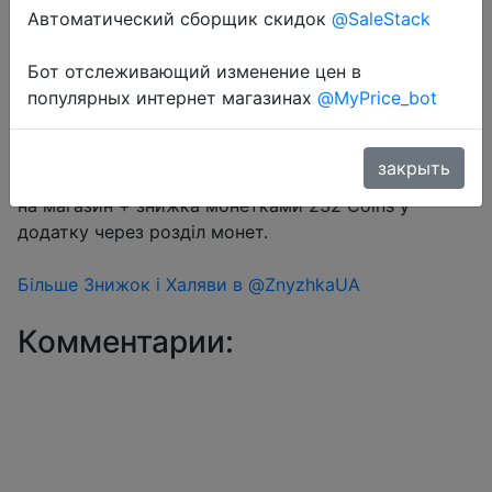
Автоматический сборщик скидок
@SaleStack
Перейти в магазин
Бот отслеживающий изменение цен в
популярных интернет магазинах
@MyPrice_bot
#Aliexpress
закрыть
Купон продавця $2 на сторінці товару за підписку
на магазин + знижка монетками 232 Coins у
додатку через розділ монет.
Більше Знижок і Халяви в @ZnyzhkaUA
Комментарии: