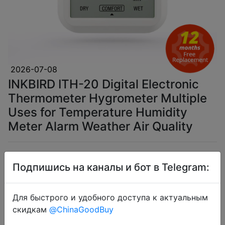
2026-07-08
INKBIRD ITH-20 Digital Electronic
Thermometer Hygrometer Multiple
Uses for Temperature Humidity
Meter Alarm Weather Air Quality
$4.96
Подпишись на каналы и бот в Telegram:
Для быстрого и удобного доступа к актуальным
Coins
скидкам
@ChinaGoodBuy