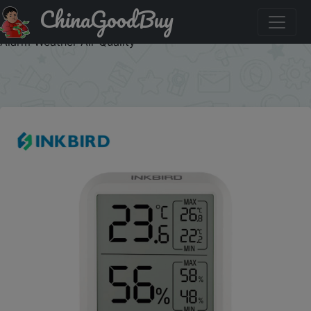
ChinaGoodBuy
Акция на: INKBIRD ITH-20 Digital Electronic Thermometer
Hygrometer Multiple Uses for Temperature Humidity Meter
Alarm Weather Air Quality
×