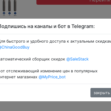
Подпишись на каналы и бот в Telegram:
ля быстрого и удобного доступа к актуальным скидка
@ChinaGoodBuy
монетками 229 Coins у додатку через розділ монет.
Автоматический сборщик скидок
@SaleStack
Бот отслеживающий изменение цен в популярных
интернет магазинах
@MyPrice_bot
закрыть