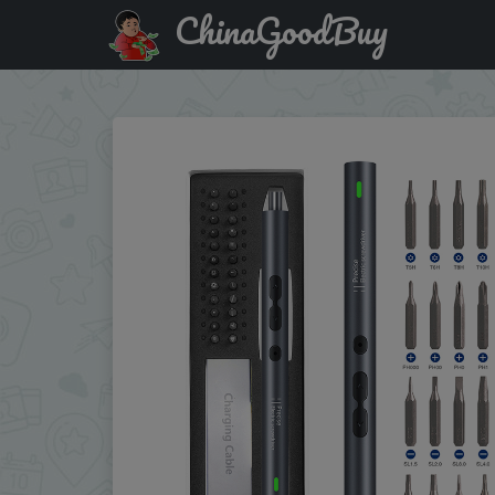
ChinaGoodBuy
Купить по скидке :CDUA01 28/62/120 in 1 Electric Screwdr