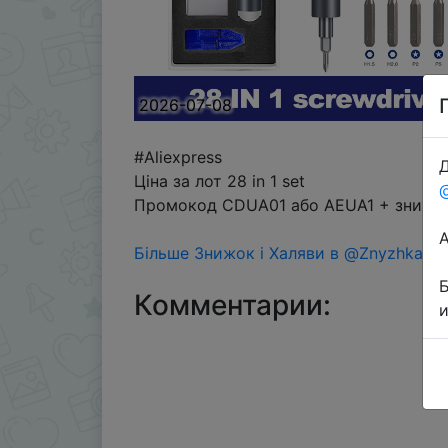
2026-07-08
#Aliexpress
Д
Ціна за лот 28 in 1 set
Промокод CDUA01 або AEUA1 + знижка 
Більше Знижок і Халяви в @ZnyzhkaUA
Комментарии: