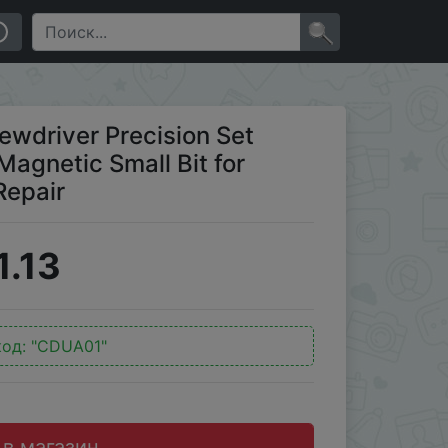
 Bit for Xiaomi Mobile Cell Phone Repair
×
rewdriver Precision Set
agnetic Small Bit for
Repair
1.13
код:
"CDUA01"
 в магазин