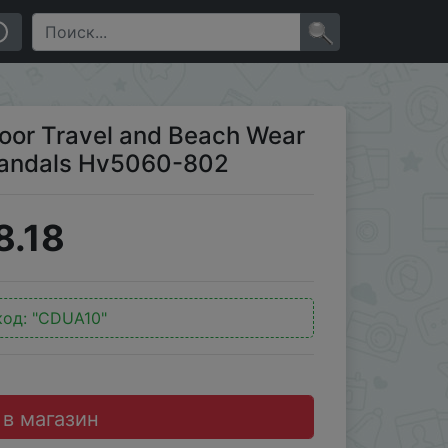
ls Hv5060-802
×
door Travel and Beach Wear
Sandals Hv5060-802
8.18
код:
"CDUA10"
 в магазин