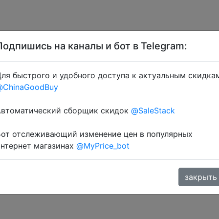
Подпишись на каналы и бот в Telegram:
ля быстрого и удобного доступа к актуальным скидка
@ChinaGoodBuy
10 + знижка монетками 177 Coins у додатку через роз
Автоматический сборщик скидок
@SaleStack
Бот отслеживающий изменение цен в популярных
интернет магазинах
@MyPrice_bot
закрыть