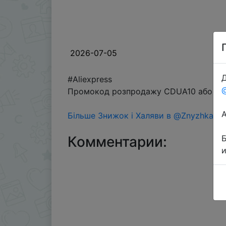
2026-07-05
Д
#Aliexpress
Промокод розпродажу CDUA10 або AEUA
Більше Знижок і Халяви в @ZnyzhkaUA
Комментарии: