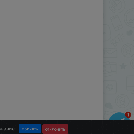
ование
принять
отклонить