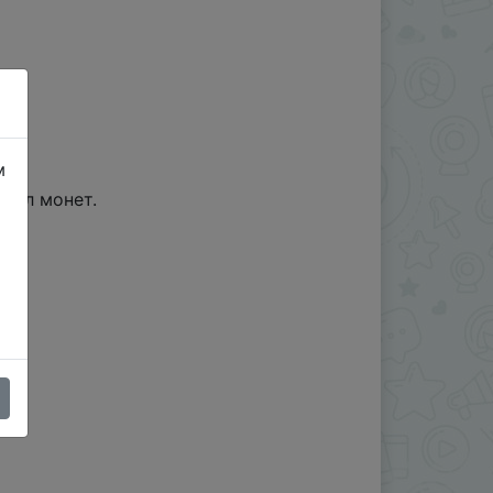
м
діл монет.