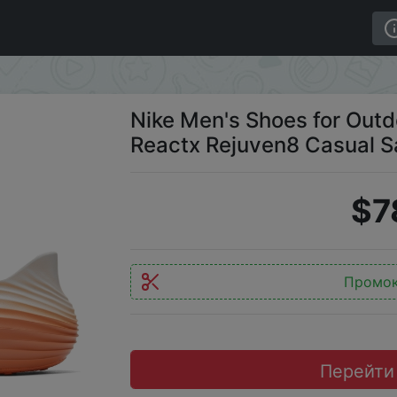
or Travel and Beach Wear Reactx Rejuven8 Casual Sanda
Nike Men's Shoes for Out
Reactx Rejuven8 Casual 
$7
Промо
Перейти