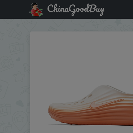
ChinaGoodBuy
Промокод на скидку :CDUA10 Nike Men's Shoes for Outdo