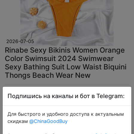
2026-07-05
Rinabe Sexy Bikinis Women Orange
Color Swimsuit 2024 Swimwear
Sexy Bathing Suit Low Waist Biquini
Thongs Beach Wear New
$3.61
Подпишись на каналы и бот в Telegram:
Для быстрого и удобного доступа к актуальным
скидкам
@ChinaGoodBuy
Coins