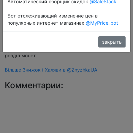
Автоматический сборщик скидок
@SaleStack
Бот отслеживающий изменение цен в
Перейти в магазин
популярных интернет магазинах
@MyPrice_bot
#Aliexpress
закрыть
Знижка монетками 336 Coins у додатку через
розділ монет.
Більше Знижок і Халяви в @ZnyzhkaUA
Комментарии: