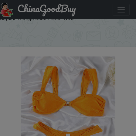
ChinaGoodBuy
Скидка на: Rinabe Sexy Bikinis Women Orange Color
Swimsuit 2024 Swimwear Sexy Bathing Suit Low Waist
Biquini Thongs Beach Wear New
×