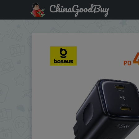
ChinaGoodBuy
Промокод на скидку :07GB04 Baseus 45W GaN Charger Fo