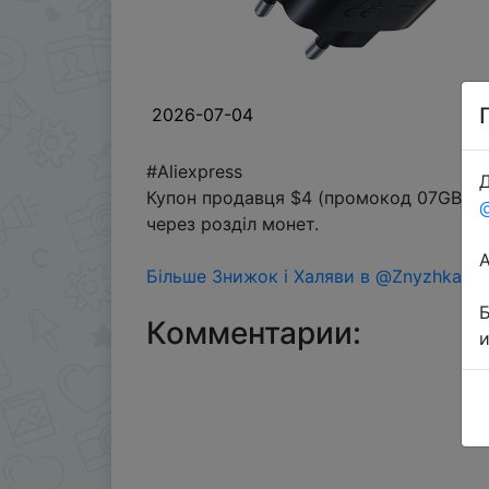
2026-07-04
#Aliexpress
Д
Купон продавця $4 (промокод 07GB04)
через розділ монет.
Більше Знижок і Халяви в @ZnyzhkaUA
Комментарии: