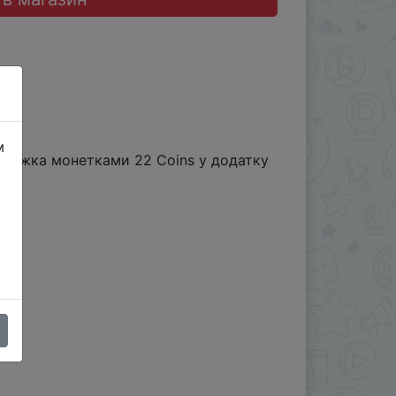
м
знижка монетками 22 Coins у додатку