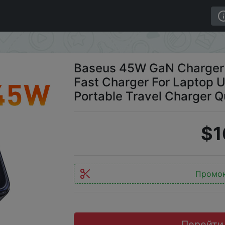
r iPhone Samsung POCO Fast Charger For Laptop USB C C
Baseus 45W GaN Charger
Fast Charger For Laptop 
Portable Travel Charger Q
$1
Промо
Перейти