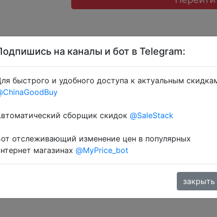
Подпишись на каналы и бот в Telegram:
ля быстрого и удобного доступа к актуальным скидка
 + промокод $2/$15 (13.33%) → IFPWDY9Q, IFPY5G2P + 
@ChinaGoodBuy
Автоматический сборщик скидок
@SaleStack
Бот отслеживающий изменение цен в популярных
интернет магазинах
@MyPrice_bot
закрыть