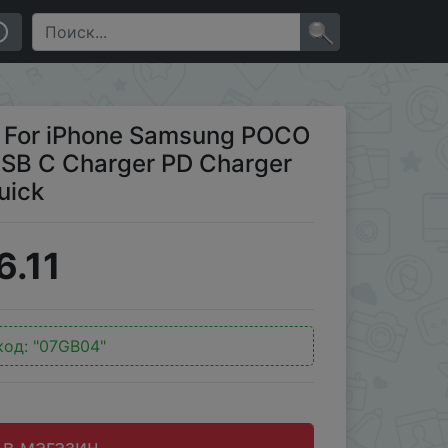
harger PD Charger Portable Travel Charger Quick
×
 For iPhone Samsung POCO
USB C Charger PD Charger
uick
6.11
код:
"07GB04"
 в магазин