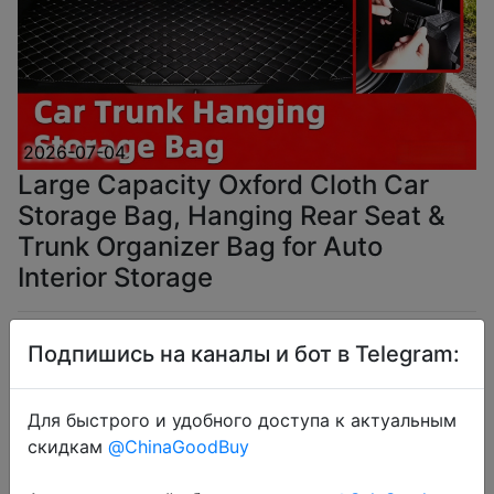
2026-07-04
Large Capacity Oxford Cloth Car
Storage Bag, Hanging Rear Seat &
Trunk Organizer Bag for Auto
Interior Storage
$4.68
Подпишись на каналы и бот в Telegram:
Для быстрого и удобного доступа к актуальным
скидкам
@ChinaGoodBuy
Coins