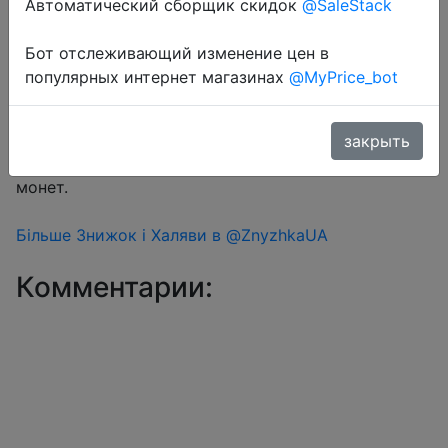
Автоматический сборщик скидок
@SaleStack
Бот отслеживающий изменение цен в
Перейти в магазин
популярных интернет магазинах
@MyPrice_bot
#Aliexpress
закрыть
Знижка монетками 8 Coins у додатку через розділ
монет.
Більше Знижок і Халяви в @ZnyzhkaUA
Комментарии: