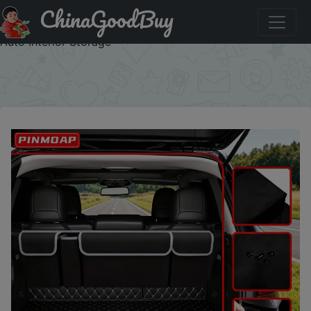
ChinaGoodBuy
Купить по распродаже : Large Capacity Oxford Cloth Car
Storage Bag, Hanging Rear Seat & Trunk Organizer Bag for
Auto Interior Storage
×