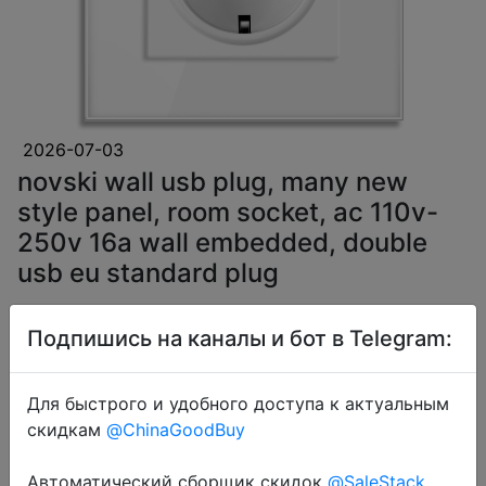
2026-07-03
novski wall usb plug, many new
style panel, room socket, ac 110v-
250v 16a wall embedded, double
usb eu standard plug
Подпишись на каналы и бот в Telegram:
$3.04
Для быстрого и удобного доступа к актуальным
скидкам
@ChinaGoodBuy
Coins
Автоматический сборщик скидок
@SaleStack