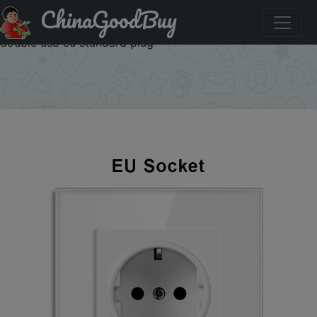
ChinaGoodBuy
Купить по скидке: novski wall usb plug, many new style
panel, room socket, ac 110v-250v 16a wall embedded,
double usb eu standard plug
×