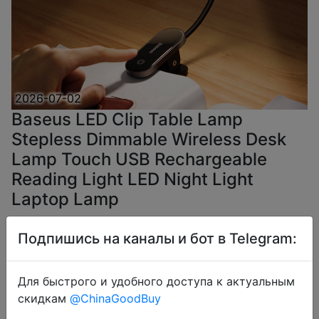
2026-07-02
Baseus LED Clip Table Lamp
Stepless Dimmable Wireless Desk
Lamp Touch USB Rechargeable
Reading Light LED Night Light
Laptop Lamp
Подпишись на каналы и бот в Telegram:
$6.76
Для быстрого и удобного доступа к актуальным
скидкам
@ChinaGoodBuy
Промокод:
"CDUA01"