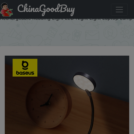
ChinaGoodBuy
Промокод на скидку :CDUA01 Baseus LED Clip Table
Lamp Stepless Dimmable Wireless Desk Lamp Touch USB
Rechargeable Reading Light LED Night Light Laptop Lamp
×