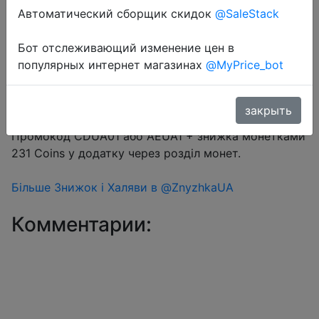
Автоматический сборщик скидок
@SaleStack
Бот отслеживающий изменение цен в
Перейти в магазин
популярных интернет магазинах
@MyPrice_bot
закрыть
#Aliexpress
Промокод CDUA01 або AEUA1 + знижка монетками
231 Coins у додатку через розділ монет.
Більше Знижок і Халяви в @ZnyzhkaUA
Комментарии: