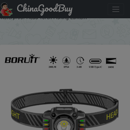
ChinaGoodBuy
Купить по акции: BORUiT Newest Motion Sensor LED
Headlamp Type-c Rechargeable Built-in Battery Headlight
Waterproof Head Torch Fishing Lantern
×