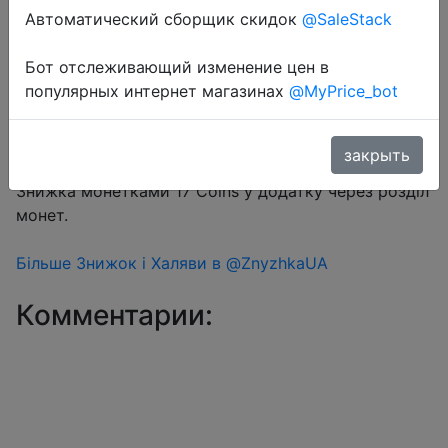
Автоматический сборщик скидок
@SaleStack
Бот отслеживающий изменение цен в
Перейти в магазин
популярных интернет магазинах
@MyPrice_bot
закрыть
#Aliexpress
Знижка монетками 17 Coins у додатку через розділ
монет.
Більше Знижок і Халяви в @ZnyzhkaUA
Комментарии: