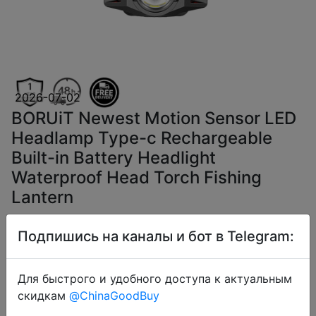
2026-07-02
BORUiT Newest Motion Sensor LED
Headlamp Type-c Rechargeable
Built-in Battery Headlight
Waterproof Head Torch Fishing
Lantern
Подпишись на каналы и бот в Telegram:
$5.68
Для быстрого и удобного доступа к актуальным
скидкам
@ChinaGoodBuy
Coins