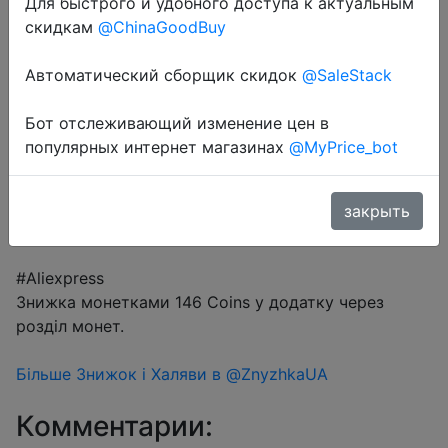
Для быстрого и удобного доступа к актуальным
$4.38
скидкам
@ChinaGoodBuy
Автоматический сборщик скидок
@SaleStack
Coins
Бот отслеживающий изменение цен в
популярных интернет магазинах
@MyPrice_bot
Перейти в магазин
закрыть
#Aliexpress
Знижка монетками 146 Coins у додатку через
розділ монет.
Більше Знижок і Халяви в @ZnyzhkaUA
Комментарии: