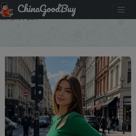
ChinaGoodBuy
Купить: Round neck ribbed T-shirt for women, 2026
hollowed out long sleeved crop top, solid color basic
women's T-shirt
×