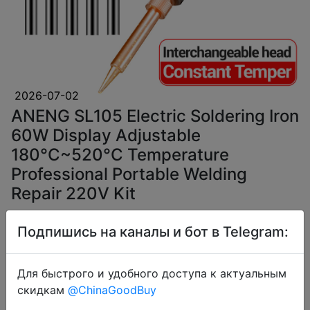
2026-07-02
ANENG SL105 Electric Soldering Iron
60W Display Adjustable
180°C~520°C Temperature
Professional Portable Welding
Repair 220V Kit
Подпишись на каналы и бот в Telegram:
$3.08
Для быстрого и удобного доступа к актуальным
скидкам
@ChinaGoodBuy
Coins