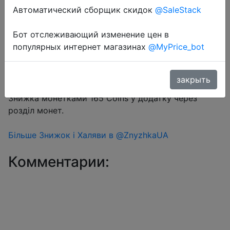
Автоматический сборщик скидок
@SaleStack
Бот отслеживающий изменение цен в
Перейти в магазин
популярных интернет магазинах
@MyPrice_bot
закрыть
#Aliexpress
Знижка монетками 165 Coins у додатку через
розділ монет.
Більше Знижок і Халяви в @ZnyzhkaUA
Комментарии: