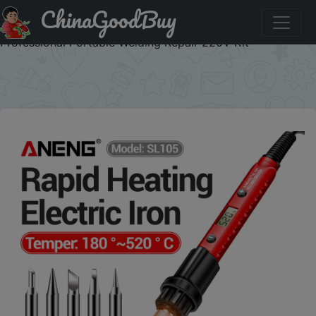
ChinaGoodBuy
Скидка на: ANENG SL105 Electric Soldering Iron 60W
Display Adjustable 180°C~520°C Temperature
Professional Portable Welding Repair 220V Kit
×