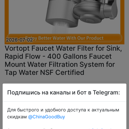
2026-07-02
Vortopt Faucet Water Filter for Sink,
Rapid Flow - 400 Gallons Faucet
Mount Water Filtration System for
Tap Water NSF Certified
$11.44
Подпишись на каналы и бот в Telegram:
Для быстрого и удобного доступа к актуальным
скидкам
@ChinaGoodBuy
Промокод:
"CDUA01"