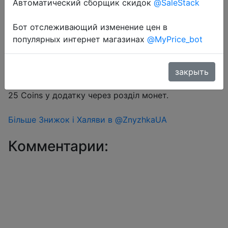
Автоматический сборщик скидок
@SaleStack
Бот отслеживающий изменение цен в
Перейти в магазин
популярных интернет магазинах
@MyPrice_bot
#Aliexpress
закрыть
Промокод CDUA01 або AEUA1 + знижка монетками
25 Coins у додатку через розділ монет.
Більше Знижок і Халяви в @ZnyzhkaUA
Комментарии: