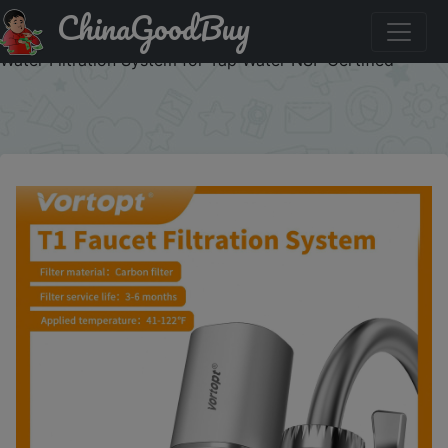
ChinaGoodBuy
Купить с промокодом :CDUA01 Vortopt Faucet Water
Filter for Sink, Rapid Flow - 400 Gallons Faucet Mount
Water Filtration System for Tap Water NSF Certified
×