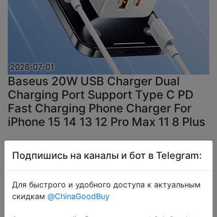
2026-07-01
Baseus 20W USB Charger Dual
Charging Port Support Type C PD
Fast Charging Phone Charger For
iPhone 15 14 13 12 Pro Max 11 8 Plus
$5.51
Подпишись на каналы и бот в Telegram:
Для быстрого и удобного доступа к актуальным
скидкам
@ChinaGoodBuy
Coins