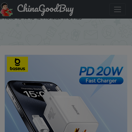
ChinaGoodBuy
Купить: Baseus 20W USB Charger Dual Charging Port
Support Type C PD Fast Charging Phone Charger For
iPhone 15 14 13 12 Pro Max 11 8 Plus
×