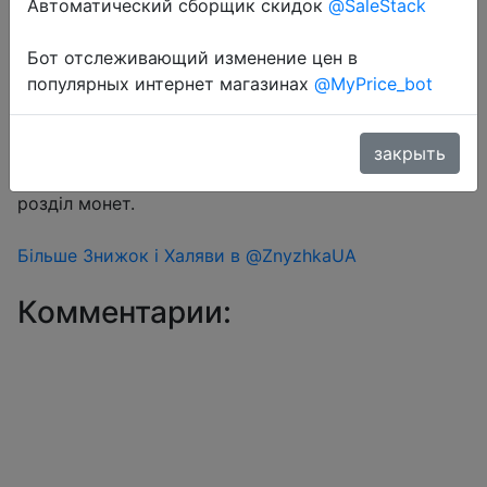
Автоматический сборщик скидок
@SaleStack
Бот отслеживающий изменение цен в
Перейти в магазин
популярных интернет магазинах
@MyPrice_bot
#Aliexpress
закрыть
Знижка монетками 230 Coins у додатку через
розділ монет.
Більше Знижок і Халяви в @ZnyzhkaUA
Комментарии: