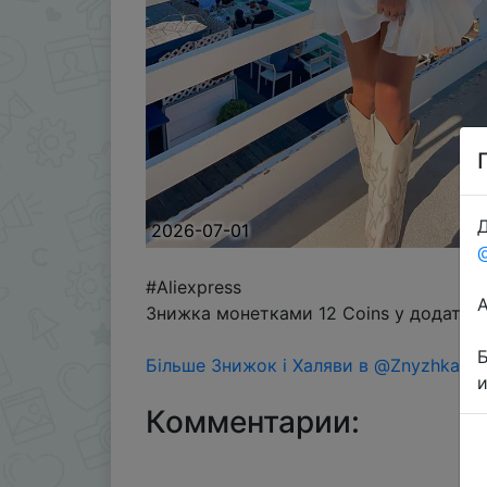
Д
2026-07-01
#Aliexpress
Знижка монетками 12 Coins у додатку 
Більше Знижок і Халяви в @ZnyzhkaUA
Комментарии: