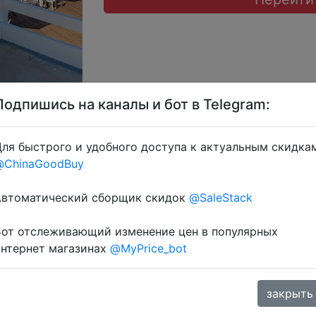
Подпишись на каналы и бот в Telegram:
ля быстрого и удобного доступа к актуальным скидка
@ChinaGoodBuy
Автоматический сборщик скидок
@SaleStack
через розділ монет.
Бот отслеживающий изменение цен в популярных
интернет магазинах
@MyPrice_bot
закрыть