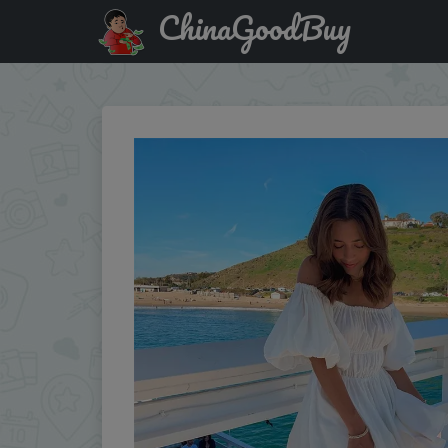
ChinaGoodBuy
Скидка на: Women Casual Summer Dress Fashion Sexy Solid