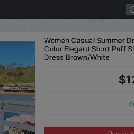
 Color Elegant Short Puff Sleeve Off-shoulder Tunic Dre
Women Casual Summer Dre
Color Elegant Short Puff S
Dress Brown/White
$1
C
Перейти