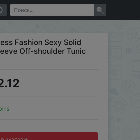
ss Brown/White
×
ss Fashion Sexy Solid
leeve Off-shoulder Tunic
2.12
oins
 в магазин