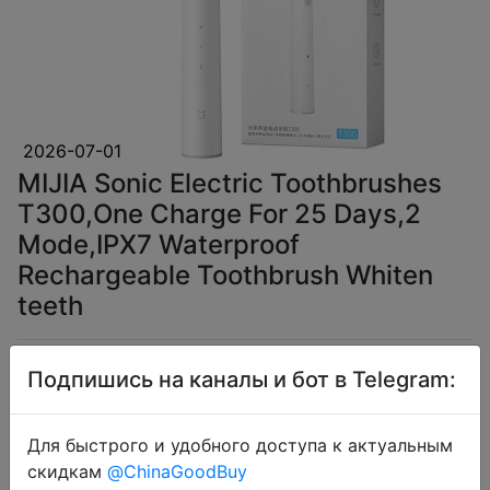
2026-07-01
MIJIA Sonic Electric Toothbrushes
T300,One Charge For 25 Days,2
Mode,IPX7 Waterproof
Rechargeable Toothbrush Whiten
teeth
$15.42
Подпишись на каналы и бот в Telegram:
Для быстрого и удобного доступа к актуальным
скидкам
@ChinaGoodBuy
Промокод:
"CDUA03"