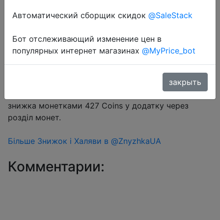
Автоматический сборщик скидок
@SaleStack
Бот отслеживающий изменение цен в
Перейти в магазин
популярных интернет магазинах
@MyPrice_bot
#Aliexpress
закрыть
Промокод розпродажу CDUA03 або AEUA3 +
знижка монетками 427 Coins у додатку через
розділ монет.
Більше Знижок і Халяви в @ZnyzhkaUA
Комментарии: