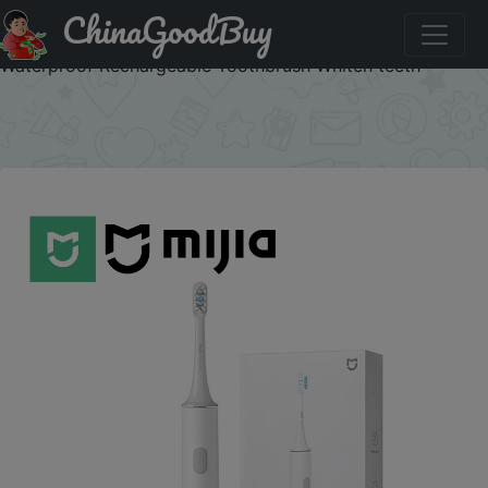
ChinaGoodBuy
Промокод на скидку :CDUA03 MIJIA Sonic Electric
Toothbrushes T300,One Charge For 25 Days,2 Mode,IPX7
Waterproof Rechargeable Toothbrush Whiten teeth
×