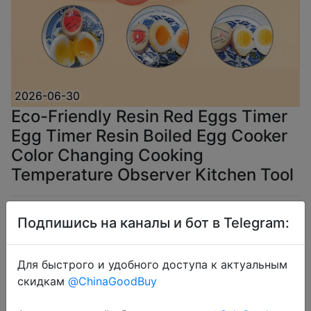
2026-06-30
Eco-Friendly Resin Red Eggs Timer
Egg Timer Resin Boiled Egg Cooker
Color Changing Cooking
Temperature Observer Kitchen Tool
$1.99
Подпишись на каналы и бот в Telegram:
Для быстрого и удобного доступа к актуальным
скидкам
@ChinaGoodBuy
Coins