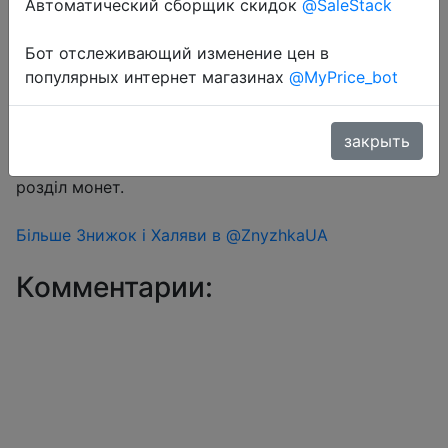
Автоматический сборщик скидок
@SaleStack
Бот отслеживающий изменение цен в
Перейти в магазин
популярных интернет магазинах
@MyPrice_bot
#Aliexpress
закрыть
Знижка монетками 95-143 Coins у додатку через
розділ монет.
Більше Знижок і Халяви в @ZnyzhkaUA
Комментарии: