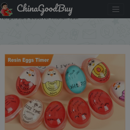
ChinaGoodBuy
Скидка на: Eco-Friendly Resin Red Eggs Timer Egg Timer
Resin Boiled Egg Cooker Color Changing Cooking
Temperature Observer Kitchen Tool
×