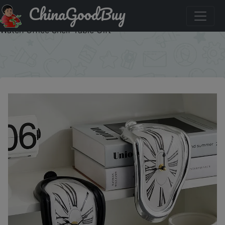
ChinaGoodBuy
Купить по распродаже : Surrealistic Melting Clock Silent
Melting Wall Clock Salvadoran Dali Style Decorative Home
Watch Office Shelf Table Gift
×