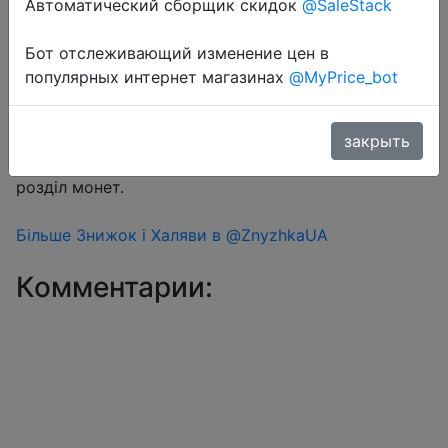
Автоматический сборщик скидок
@SaleStack
Бот отслеживающий изменение цен в
Перейти в магазин
популярных интернет магазинах
@MyPrice_bot
#Aliexpress
закрыть
Знижка монетками 23 Coins у додатку через
розділ монет.
Більше Знижок і Халяви в @ZnyzhkaUA
Комментарии: