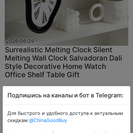
2026-06-29
Surrealistic Melting Clock Silent
Melting Wall Clock Salvadoran Dali
Style Decorative Home Watch
Office Shelf Table Gift
$11.7
Подпишись на каналы и бот в Telegram:
Для быстрого и удобного доступа к актуальным
скидкам
@ChinaGoodBuy
Coins