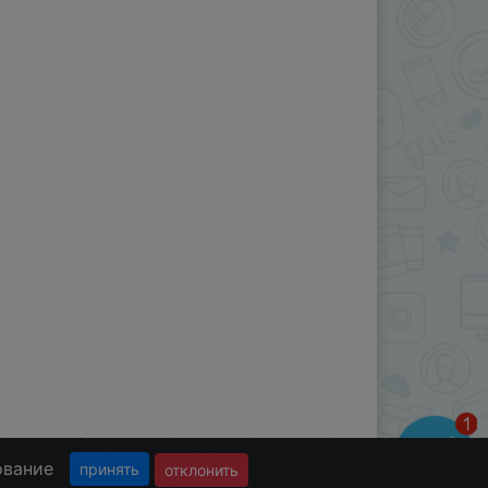
ование
принять
отклонить