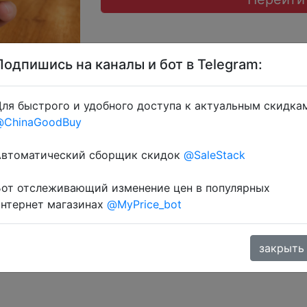
Подпишись на каналы и бот в Telegram:
ля быстрого и удобного доступа к актуальным скидка
@ChinaGoodBuy
 через розділ монет.
Автоматический сборщик скидок
@SaleStack
Бот отслеживающий изменение цен в популярных
интернет магазинах
@MyPrice_bot
закрыть