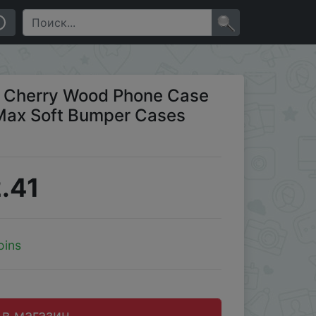
Cases Cover
×
t Cherry Wood Phone Case
o Max Soft Bumper Cases
.41
oins
 в магазин