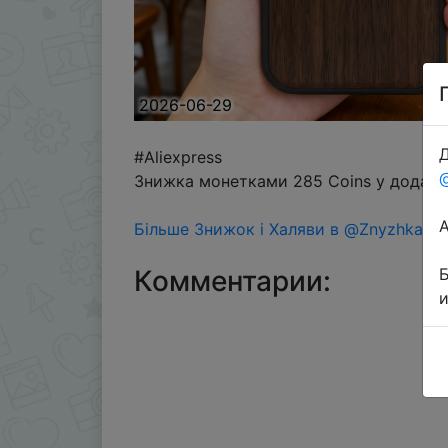
2026-06-29
Д
#Aliexpress
Знижка монетками 285 Coins у додатку
Більше Знижок і Халяви в @ZnyzhkaUA
Комментарии: