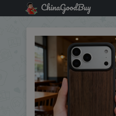
ChinaGoodBuy
Купить по скидке: Luxury Shockproof Walnut Cherry Wood