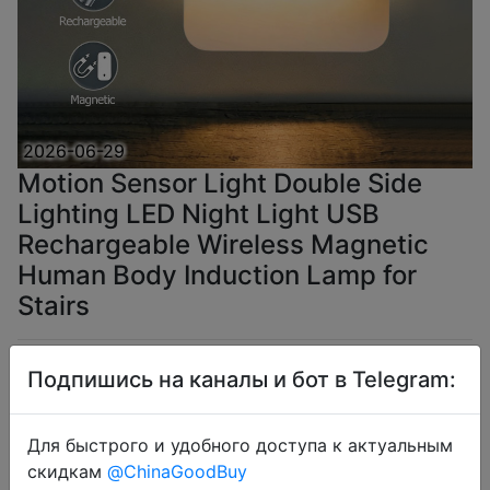
2026-06-29
Motion Sensor Light Double Side
Lighting LED Night Light USB
Rechargeable Wireless Magnetic
Human Body Induction Lamp for
Stairs
$2.04
Подпишись на каналы и бот в Telegram:
Для быстрого и удобного доступа к актуальным
скидкам
@ChinaGoodBuy
EarlyBirds