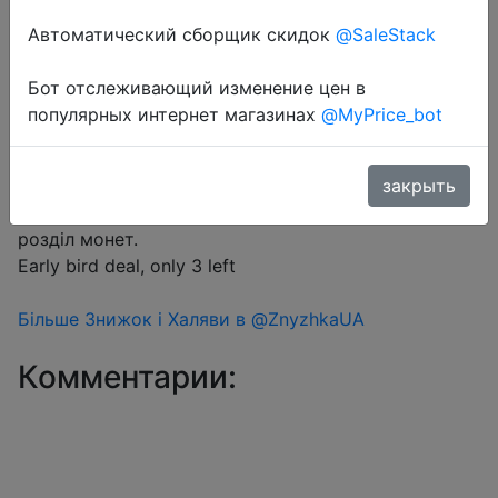
Автоматический сборщик скидок
@SaleStack
Бот отслеживающий изменение цен в
Перейти в магазин
популярных интернет магазинах
@MyPrice_bot
#Aliexpress #EarlyBirds
закрыть
Знижка монетками 231 Coins у додатку через
розділ монет.
Early bird deal, only 3 left
Більше Знижок і Халяви в @ZnyzhkaUA
Комментарии: