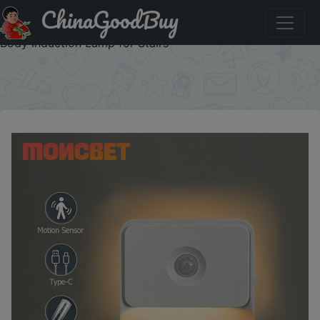
ChinaGoodBuy
Купить: Motion Sensor Light Double Side Lighting LED
Night Light USB Rechargeable Wireless Magnetic Human
Body Induction Lamp for Stairs
×