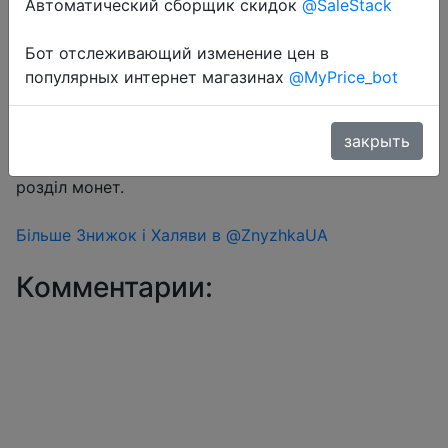
Автоматический сборщик скидок
@SaleStack
Бот отслеживающий изменение цен в
Перейти в магазин
популярных интернет магазинах
@MyPrice_bot
#Aliexpress
закрыть
Знижка монетками 222-227 Coins у додатку через
розділ монет.
Більше Знижок і Халяви в @ZnyzhkaUA
Комментарии: