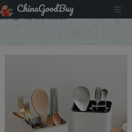
ChinaGoodBuy
Купить по скидке: Multi Functional Tableware Storage
Rack For Household Kitchen, Chopstick Storage Tube With
Drainage Tray, Mold Resistant
×