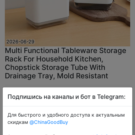
2026-06-29
Multi Functional Tableware Storage
Rack For Household Kitchen,
Chopstick Storage Tube With
Drainage Tray, Mold Resistant
$3.66
Подпишись на каналы и бот в Telegram:
Для быстрого и удобного доступа к актуальным
скидкам
@ChinaGoodBuy
Coins