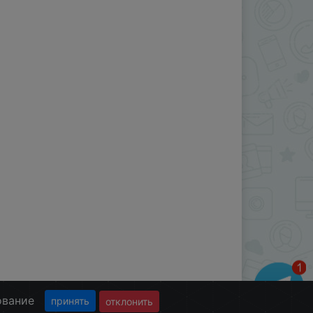
ование
принять
отклонить