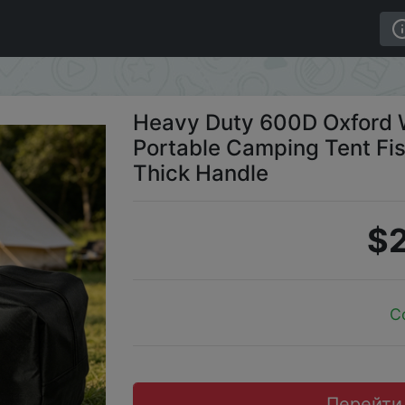
age Bag Portable Camping Tent Fishing Travel Duffle Bag
Heavy Duty 600D Oxford 
Portable Camping Tent Fis
Thick Handle
$2
C
Перейти