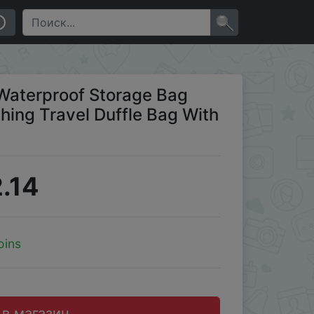
 With Thick Handle
×
Waterproof Storage Bag
hing Travel Duffle Bag With
.14
oins
 в магазин