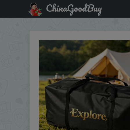
ChinaGoodBuy
Купить по акции: Heavy Duty 600D Oxford Waterproof Stor