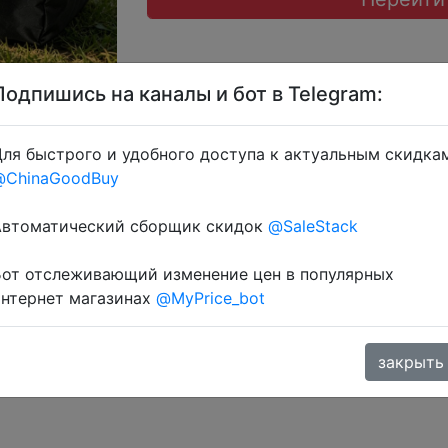
Подпишись на каналы и бот в Telegram:
ля быстрого и удобного доступа к актуальным скидка
@ChinaGoodBuy
атку через розділ монет.
Автоматический сборщик скидок
@SaleStack
Бот отслеживающий изменение цен в популярных
интернет магазинах
@MyPrice_bot
закрыть