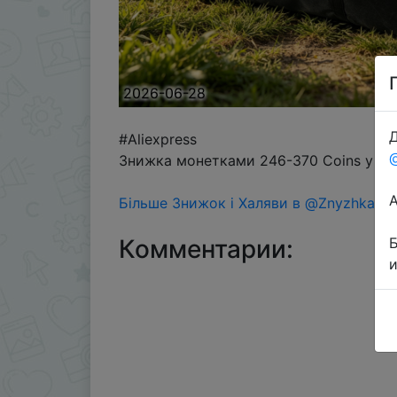
2026-06-28
Д
#Aliexpress
Знижка монетками 246-370 Coins у дод
Більше Знижок і Халяви в @ZnyzhkaUA
Комментарии: