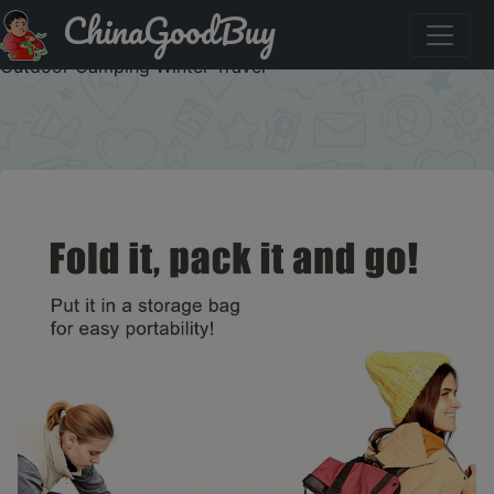
ChinaGoodBuy
Купить по акции: 4 Season Warm Cotton Sleeping Bag
Lightweight Envelope Mummy Backpacking Bag for
Outdoor Camping Winter Travel
×