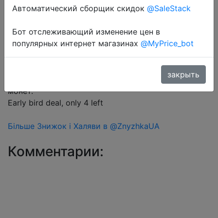
Автоматический сборщик скидок
@SaleStack
Перейти в магазин
Бот отслеживающий изменение цен в
популярных интернет магазинах
@MyPrice_bot
#Aliexpress #EarlyBirds
закрыть
Знижка монетками 7 Coins у додатку через розділ
монет.
Early bird deal, only 4 left
Більше Знижок і Халяви в @ZnyzhkaUA
Комментарии: