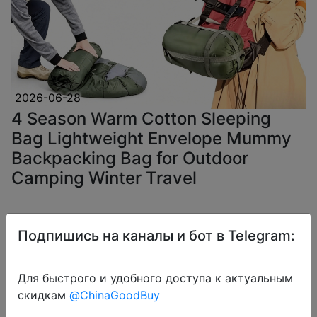
2026-06-28
4 Season Warm Cotton Sleeping
Bag Lightweight Envelope Mummy
Backpacking Bag for Outdoor
Camping Winter Travel
$7.89
Подпишись на каналы и бот в Telegram:
Для быстрого и удобного доступа к актуальным
EarlyBirds
скидкам
@ChinaGoodBuy