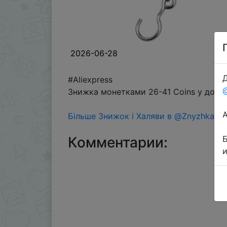
2026-06-28
Д
#Aliexpress
Знижка монетками 26-41 Coins у додат
Більше Знижок і Халяви в @ZnyzhkaUA
Комментарии: