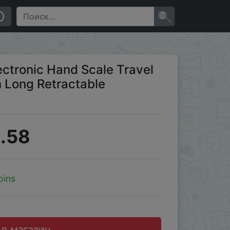
ing Tape
×
ctronic Hand Scale Travel
 Long Retractable
.58
oins
 в магазин