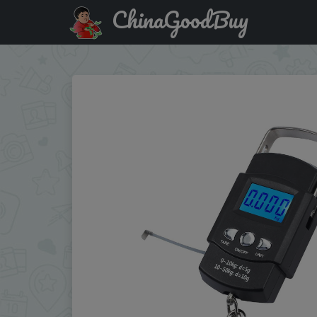
ChinaGoodBuy
Скидка на: 50kg/10g Portable LCD Electronic Hand Scale 