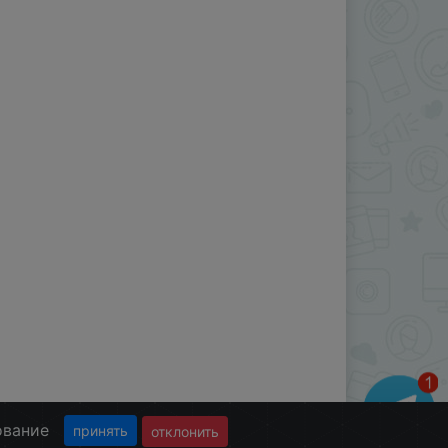
ование
принять
отклонить