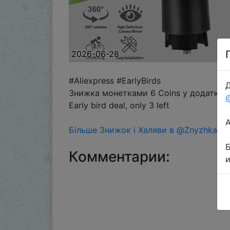
2026-06-28
#Aliexpress #EarlyBirds
Д
Знижка монетками 6 Coins у додатку ч
Early bird deal, only 3 left
Більше Знижок і Халяви в @ZnyzhkaUA
Комментарии: