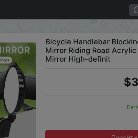
rror Outdoor Mirror Riding Road Acrylic Bike Mountain Bik
Bicycle Handlebar Blockin
Mirror Riding Road Acryli
Mirror High-definit
$3
Earl
Перейти