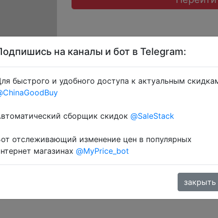
Подпишись на каналы и бот в Telegram:
ля быстрого и удобного доступа к актуальным скидка
ерез розділ монет.
@ChinaGoodBuy
Автоматический сборщик скидок
@SaleStack
Бот отслеживающий изменение цен в популярных
интернет магазинах
@MyPrice_bot
закрыть