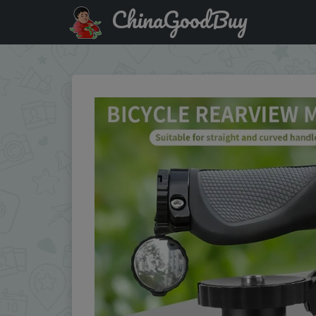
ChinaGoodBuy
Купить по скидке: Bicycle Handlebar Blocking Rearview Mi