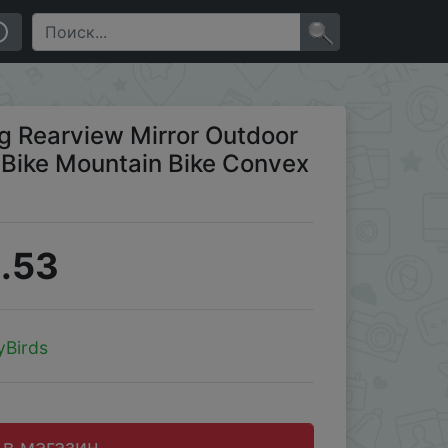
e Convex Mirror High-definit
×
g Rearview Mirror Outdoor
c Bike Mountain Bike Convex
.53
yBirds
 в магазин