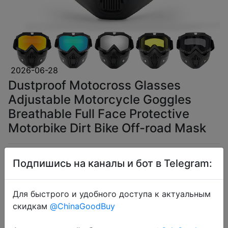
2026-06-28
Dustproof Motocross Glasses
Adjustable Motorcycle Goggles
Breathable Full Face Protective
Motorbike Dirt Bike Off-road Mask
$3.11
Подпишись на каналы и бот в Telegram:
Для быстрого и удобного доступа к актуальным
скидкам
@ChinaGoodBuy
Coins