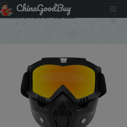
ChinaGoodBuy
Акция на: Dustproof Motocross Glasses Adjustable
Motorcycle Goggles Breathable Full Face Protective
Motorbike Dirt Bike Off-road Mask
×