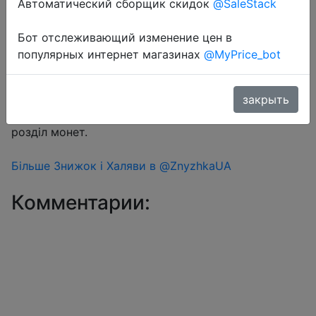
Автоматический сборщик скидок
@SaleStack
Бот отслеживающий изменение цен в
Перейти в магазин
популярных интернет магазинах
@MyPrice_bot
#Aliexpress
закрыть
Знижка монетками 5-9 Coins у додатку через
розділ монет.
Більше Знижок і Халяви в @ZnyzhkaUA
Комментарии: