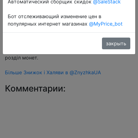
Автоматический сборщик скидок
@SaleStack
Бот отслеживающий изменение цен в
Перейти в магазин
популярных интернет магазинах
@MyPrice_bot
#Aliexpress
закрыть
Знижка монетками 347 Coins у додатку через
розділ монет.
Більше Знижок і Халяви в @ZnyzhkaUA
Комментарии: