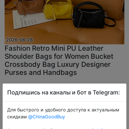
2026-06-28
Fashion Retro Mini PU Leather
Shoulder Bags for Women Bucket
Crossbody Bag Luxury Designer
Purses and Handbags
$4.05
Подпишись на каналы и бот в Telegram:
Для быстрого и удобного доступа к актуальным
скидкам
@ChinaGoodBuy
Coins