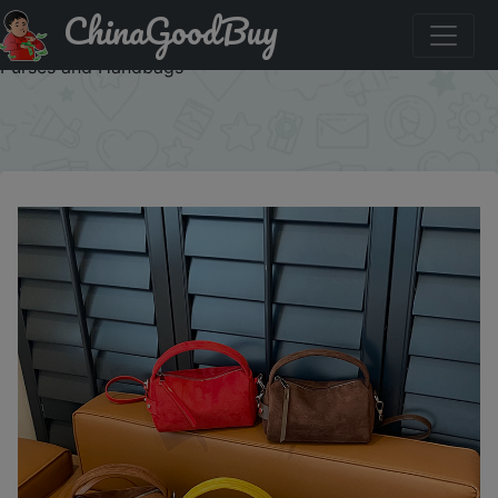
ChinaGoodBuy
Купить по акции: Fashion Retro Mini PU Leather Shoulder
Bags for Women Bucket Crossbody Bag Luxury Designer
Purses and Handbags
×