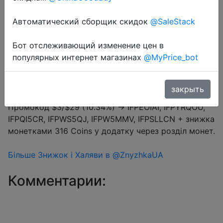
Промокод:
"IFPEOIAI"
Автоматический сборщик скидок
@SaleStack
Бот отслеживающий изменение цен в
Перейти в магазин
популярных интернет магазинах
@MyPrice_bot
закрыть
#Aliexpress
Промокод $3/$29 (10.34%) → IFPEOIAI, IFPYRQOU,
IFPQI5CR, IFPWS5QJ, IFPW5MMV, IFPSLLCN + знижка
монетками 316 Coins у додатку через розділ монет.
Більше Знижок і Халяви в @ZnyzhkaUA
Комментарии: