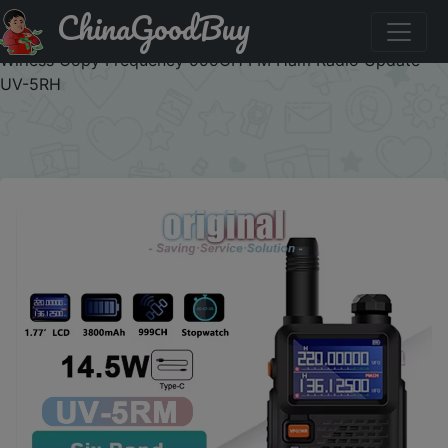
ChinaGoodBuy
Купить с промокодом :IFPEOIAI UV-5RM Baofeng Walkie
Talkie 3800mAh Battery USB-C Charger 14.5W UHF VHF
Wirless Copy Frequency 999CH FM Ham Radio Update
UV-5RH
×