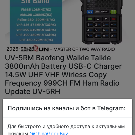
2026-06-28
UV-5RM Baofeng Walkie Talkie
3800mAh Battery USB-C Charger
14.5W UHF VHF Wirless Copy
Frequency 999CH FM Ham Radio
Update UV-5RH
Подпишись на каналы и бот в Telegram:
$23.63
Для быстрого и удобного доступа к актуальным
скидкам
@ChinaGoodBuy