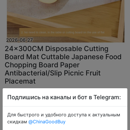
2026-06-27
24x300CM Disposable Cutting
Board Mat Cuttable Japanese Food
Chopping Board Paper
Antibacterial/Slip Picnic Fruit
Placemat
Подпишись на каналы и бот в Telegram:
$4.82
Для быстрого и удобного доступа к актуальным
скидкам
@ChinaGoodBuy
Coins