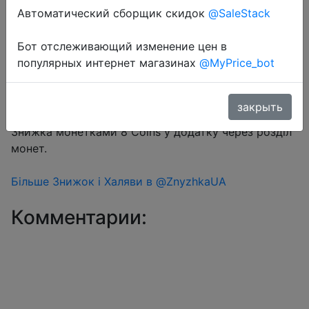
Автоматический сборщик скидок
@SaleStack
Бот отслеживающий изменение цен в
Перейти в магазин
популярных интернет магазинах
@MyPrice_bot
закрыть
#Aliexpress
Знижка монетками 8 Coins у додатку через розділ
монет.
Більше Знижок і Халяви в @ZnyzhkaUA
Комментарии: