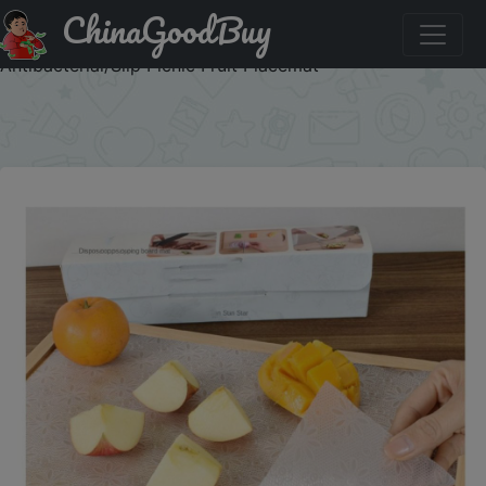
ChinaGoodBuy
Купить по распродаже : 24x300CM Disposable Cutting
Board Mat Cuttable Japanese Food Chopping Board Paper
Antibacterial/Slip Picnic Fruit Placemat
×