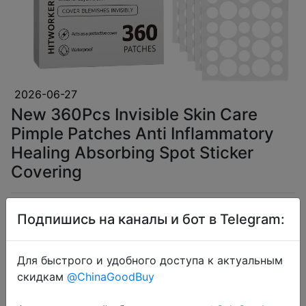
2026-06-27
New 360Pcs Invisible Skin Care
Pimple Patches Anti Inflammatory
Healing Absorbing Spot Sticker
Covering
$2.75
Подпишись на каналы и бот в Telegram:
Для быстрого и удобного доступа к актуальным
скидкам
@ChinaGoodBuy
Coins