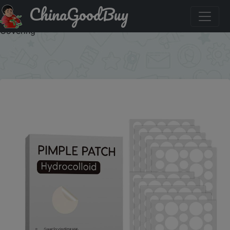
ChinaGoodBuy
Купить по акции: New 360Pcs Invisible Skin Care Pimple
Patches Anti Inflammatory Healing Absorbing Spot Sticker
Covering
×