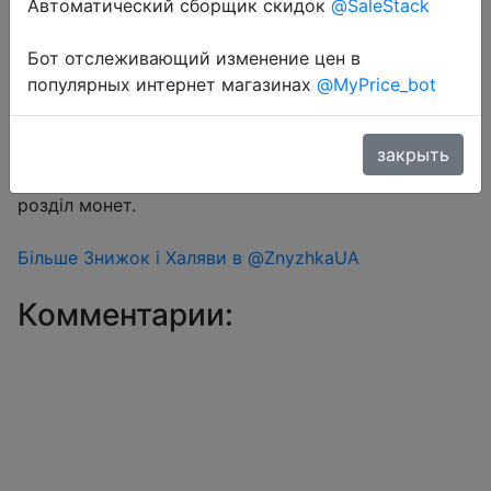
Автоматический сборщик скидок
@SaleStack
Бот отслеживающий изменение цен в
Перейти в магазин
популярных интернет магазинах
@MyPrice_bot
#Aliexpress
закрыть
Знижка монетками 58 Coins у додатку через
розділ монет.
Більше Знижок і Халяви в @ZnyzhkaUA
Комментарии: