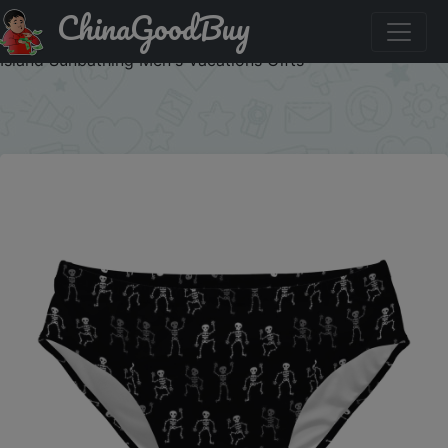
ChinaGoodBuy
Купить по акции: Dancing Skull Swim Trunks Slim Fit
Durable Drawstring Triangle Swim Trunks Water Parks
Island Sunbathing Men's Vacations Gifts
×