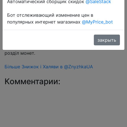
Автоматический сборщик скидок
@SaleStack
Бот отслеживающий изменение цен в
Перейти в магазин
популярных интернет магазинах
@MyPrice_bot
#Aliexpress
закрыть
Знижка монетками 89 Coins у додатку через
розділ монет.
Більше Знижок і Халяви в @ZnyzhkaUA
Комментарии: