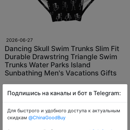
2026-06-27
Dancing Skull Swim Trunks Slim Fit
Durable Drawstring Triangle Swim
Trunks Water Parks Island
Sunbathing Men's Vacations Gifts
$3.94
Подпишись на каналы и бот в Telegram:
Для быстрого и удобного доступа к актуальным
скидкам
@ChinaGoodBuy
Coins