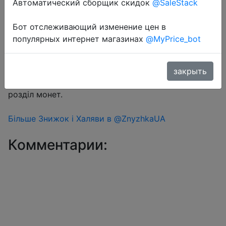
Автоматический сборщик скидок
@SaleStack
Бот отслеживающий изменение цен в
Перейти в магазин
популярных интернет магазинах
@MyPrice_bot
#Aliexpress
закрыть
Знижка монетками 195 Coins у додатку через
розділ монет.
Більше Знижок і Халяви в @ZnyzhkaUA
Комментарии: