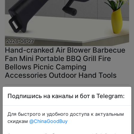
2026-06-27
Hand-cranked Air Blower Barbecue
Fan Mini Portable BBQ Grill Fire
Bellows Picnic Camping
Accessories Outdoor Hand Tools
$2.52
Подпишись на каналы и бот в Telegram:
Для быстрого и удобного доступа к актуальным
скидкам
@ChinaGoodBuy
Coins