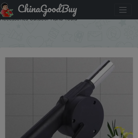
ChinaGoodBuy
Купить по скидке: Hand-cranked Air Blower Barbecue Fan
Mini Portable BBQ Grill Fire Bellows Picnic Camping
Accessories Outdoor Hand Tools
×