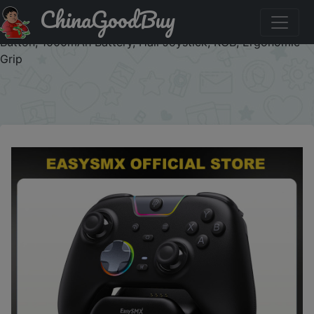
ChinaGoodBuy
Купить с промокодом :IFPEOIAI EasySMX X05Pro
Charging Dock Controller for PC/Switch/Phone, Silent
Button, 1000mAh Battery, Hall Joystick, RGB, Ergonomic
Grip
×