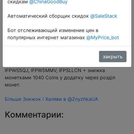
скидкам
@ChinaGoodBuy
Автоматический сборщик скидок
@SaleStack
Перейти в магазин
Бот отслеживающий изменение цен в
популярных интернет магазинах
@MyPrice_bot
#Aliexpress
Купон продавця $2 на сторінці товару + промокод
закрыть
$3/$29 (10.34%) → IFPEOIAI, IFPYRQOU, IFPQI5CR,
IFPWS5QJ, IFPW5MMV, IFPSLLCN + знижка
монетками 1040 Coins у додатку через розділ
монет.
Більше Знижок і Халяви в @ZnyzhkaUA
Комментарии: