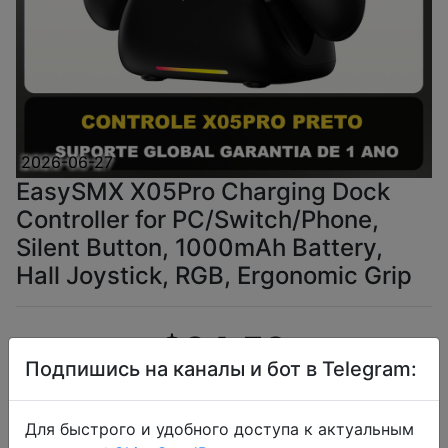
2026-06-27
EasySMX X05Pro Charging Dock
Controller for PC/Switch/Phone,
Silent Button, 1000mAh Battery,
Hall Joystick, RGB, Ergonomic Grip
$24.59
Подпишись на каналы и бот в Telegram:
Для быстрого и удобного доступа к актуальным
Промокод:
"IFPEOIAI"