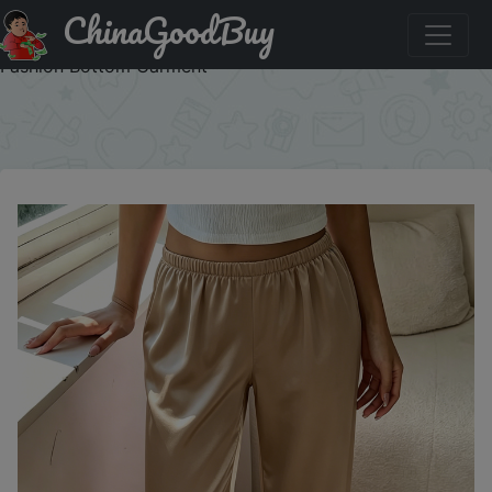
ChinaGoodBuy
Купить: Women's satin Sleep Pants with Elastic Waist
Comfortable and Casual Trousers Thin Soild Home Wear
Fashion Bottom Garment
×