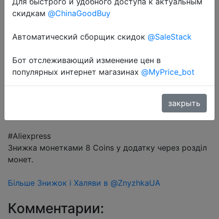
Для быстрого и удобного доступа к актуальным
$4.78
скидкам
@ChinaGoodBuy
Автоматический сборщик скидок
@SaleStack
Coins
Бот отслеживающий изменение цен в
популярных интернет магазинах
@MyPrice_bot
Перейти в магазин
закрыть
#Aliexpress
Знижка монетками 8 Coins у додатку через розділ
монет.
Більше Знижок і Халяви в @ZnyzhkaUA
Комментарии: