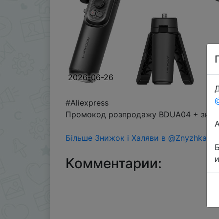
2026-06-26
Д
#Aliexpress
Промокод розпродажу BDUA04 + знижка
Більше Знижок і Халяви в @ZnyzhkaUA
Комментарии: