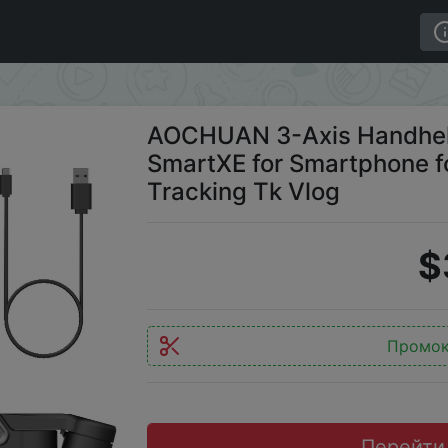
imbal Stabilizer SmartXE for Smartphone for iPhone An
AOCHUAN 3-Axis Handheld
SmartXE for Smartphone fo
Tracking Tk Vlog
$
Промо
Перейти