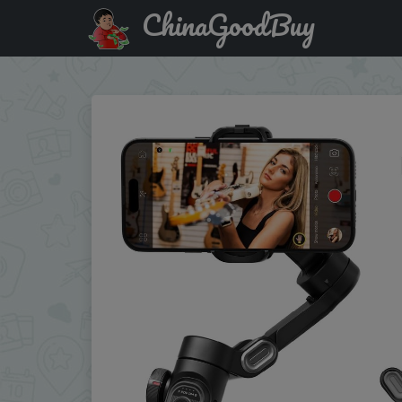
ChinaGoodBuy
Купить с промокодом :BDUA04 AOCHUAN 3-Axis Handheld G