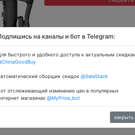
Подпишись на каналы и бот в Telegram:
ля быстрого и удобного доступа к актуальным скидка
@ChinaGoodBuy
 монетками 370 Coins у додатку через розділ монет.
Автоматический сборщик скидок
@SaleStack
Бот отслеживающий изменение цен в популярных
интернет магазинах
@MyPrice_bot
закрыть