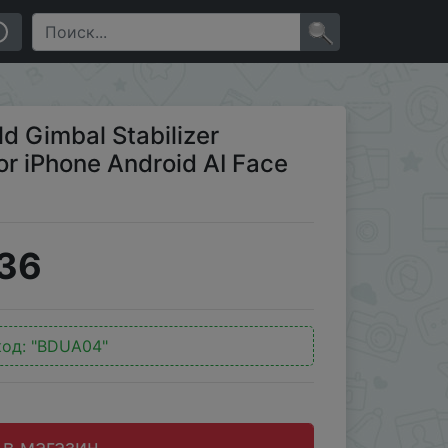
droid AI Face Tracking Tk Vlog
×
 Gimbal Stabilizer
r iPhone Android AI Face
36
код:
"BDUA04"
 в магазин