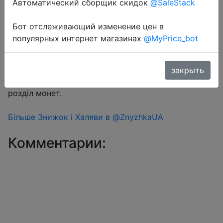
Автоматический сборщик скидок
@SaleStack
Бот отслеживающий изменение цен в
Перейти в магазин
популярных интернет магазинах
@MyPrice_bot
#Aliexpress
закрыть
Знижка монетками 99 Coins у додатку через
розділ монет.
Більше Знижок і Халяви в @ZnyzhkaUA
Комментарии: