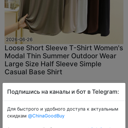
2026-06-26
Loose Short Sleeve T-Shirt Women's
Modal Thin Summer Outdoor Wear
Large Size Half Sleeve Simple
Casual Base Shirt
$7.99
Подпишись на каналы и бот в Telegram:
Для быстрого и удобного доступа к актуальным
скидкам
@ChinaGoodBuy
Coins