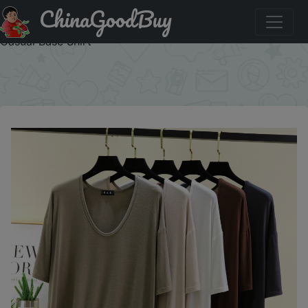
ChinaGoodBuy
Скидка на: Loose Short Sleeve T-Shirt Women's Modal
Thin Summer Outdoor Wear Large Size Half Sleeve Simple
Casual Base Shirt
×