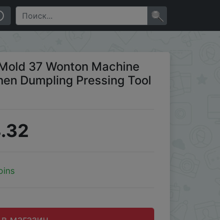
mple and Easy To Use
×
 Mold 37 Wonton Machine
hen Dumpling Pressing Tool
.32
oins
 в магазин