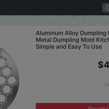
 Metal Dumpling Mold Kitchen Dumpling Pressing Tool Si
Aluminum Alloy Dumpling
Metal Dumpling Mold Kitc
Simple and Easy To Use
$4
C
Перейти