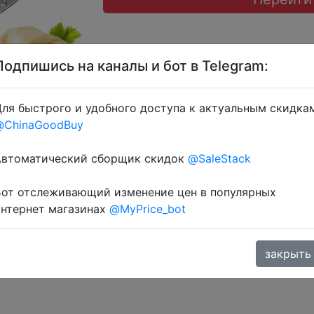
Подпишись на каналы и бот в Telegram:
ля быстрого и удобного доступа к актуальным скидка
@ChinaGoodBuy
 через розділ монет.
Автоматический сборщик скидок
@SaleStack
Бот отслеживающий изменение цен в популярных
интернет магазинах
@MyPrice_bot
закрыть