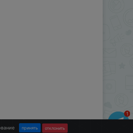
ование
принять
отклонить