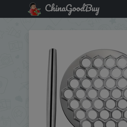
ChinaGoodBuy
Купить: Aluminum Alloy Dumpling Mold 37 Wonton Machine