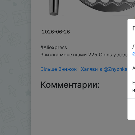
2026-06-26
Д
#Aliexpress
Знижка монетками 225 Coins у додатку
Більше Знижок і Халяви в @ZnyzhkaUA
Комментарии: