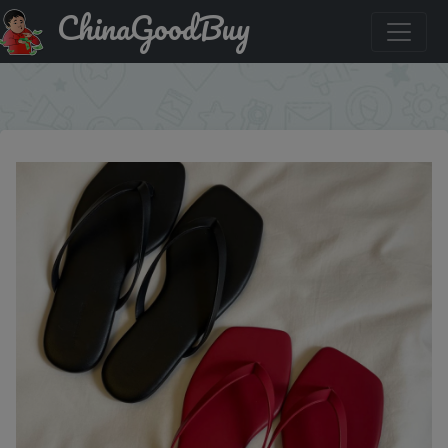
ChinaGoodBuy
Акция на: new Spring/summer/women pu slippers beach
sandals outdoor wild fashion ladies square head flip flops
×