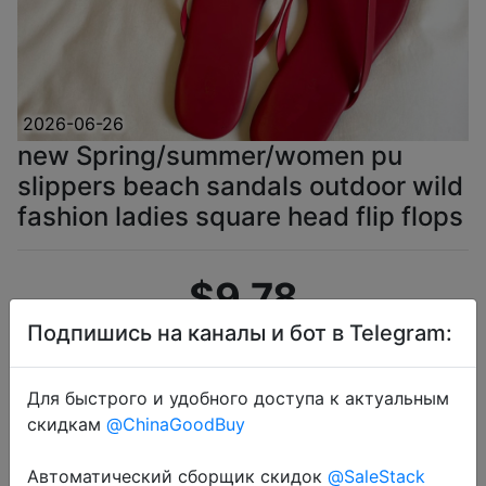
2026-06-26
new Spring/summer/women pu
slippers beach sandals outdoor wild
fashion ladies square head flip flops
$9.78
Подпишись на каналы и бот в Telegram:
Coins
Для быстрого и удобного доступа к актуальным
скидкам
@ChinaGoodBuy
Автоматический сборщик скидок
@SaleStack