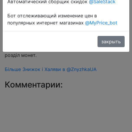
Автоматический сборщик скидок
@SaleStack
Бот отслеживающий изменение цен в
Перейти в магазин
популярных интернет магазинах
@MyPrice_bot
#Aliexpress
закрыть
Знижка монетками 268 Coins у додатку через
розділ монет.
Більше Знижок і Халяви в @ZnyzhkaUA
Комментарии: