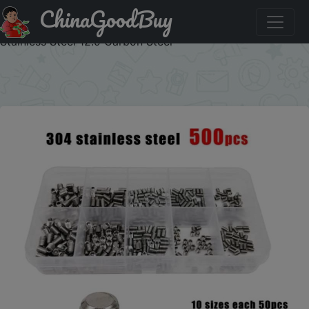
ChinaGoodBuy
Купить по распродаже : 500PCS DIN916 Flat End
Machine Meter Hexagon Round Head Screw M2.5 M3 M4
Stainless Steel 12.9 Carbon Steel
×