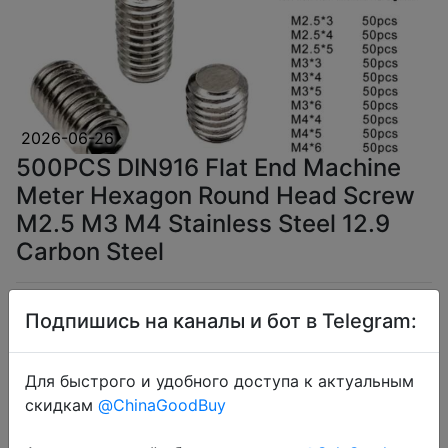
2026-06-26
500PCS DIN916 Flat End Machine
Meter Hexagon Round Head Screw
M2.5 M3 M4 Stainless Steel 12.9
Carbon Steel
$2.3
Подпишись на каналы и бот в Telegram:
Для быстрого и удобного доступа к актуальным
скидкам
@ChinaGoodBuy
Coins