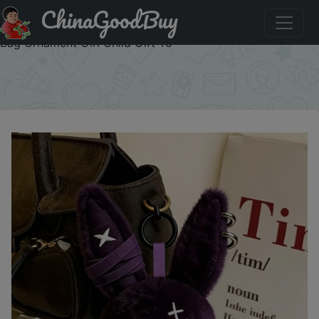
ChinaGoodBuy
Купить по акции: Gothic Bunny Plush Keychain RabbitBag
Charm with Bandage Desian Kawaii Key Ring Pendant Car
Bag Ornament Girl Child Gift To
×