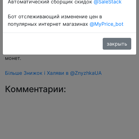
Автоматический сборщик скидок
@SaleStack
Бот отслеживающий изменение цен в
Перейти в магазин
популярных интернет магазинах
@MyPrice_bot
#Aliexpress
закрыть
Знижка монетками 5 Coins у додатку через розділ
монет.
Більше Знижок і Халяви в @ZnyzhkaUA
Комментарии: