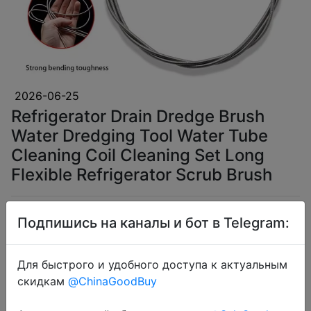
2026-06-25
Refrigerator Drain Dredge Brush
Water Dredging Tool Water Tube
Cleaning Coil Cleaning Set Long
Flexible Refrigerator Scrub Brush
$0.86
Подпишись на каналы и бот в Telegram:
Для быстрого и удобного доступа к актуальным
скидкам
@ChinaGoodBuy
Coins