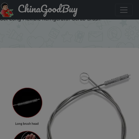
ChinaGoodBuy
Купить по распродаже : Refrigerator Drain Dredge Brush
Water Dredging Tool Water Tube Cleaning Coil Cleaning
Set Long Flexible Refrigerator Scrub Brush
×