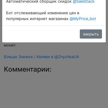
Автоматический сборщик скидок
@SaleStack
Бот отслеживающий изменение цен в
Перейти в магазин
популярных интернет магазинах
@MyPrice_bot
#Aliexpress
закрыть
Знижка монетками 1 Coins у додатку через розділ
монет.
Більше Знижок і Халяви в @ZnyzhkaUA
Комментарии: