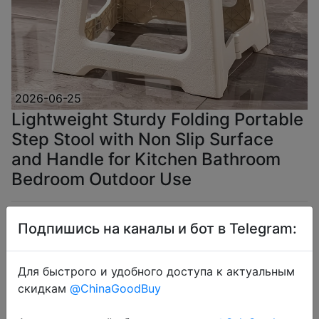
2026-06-25
Lightweight Sturdy Folding Portable
Step Stool with Non Slip Surface
and Handle for Kitchen Bathroom
Bedroom Outdoor Use
$3.31
Подпишись на каналы и бот в Telegram:
Для быстрого и удобного доступа к актуальным
скидкам
@ChinaGoodBuy
Coins