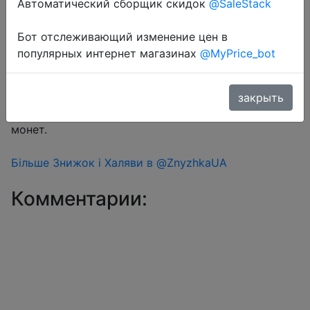
Автоматический сборщик скидок
@SaleStack
Бот отслеживающий изменение цен в
Перейти в магазин
популярных интернет магазинах
@MyPrice_bot
#Aliexpress
закрыть
Знижка монетками 5 Coins у додатку через розділ
монет.
Більше Знижок і Халяви в @ZnyzhkaUA
Комментарии: