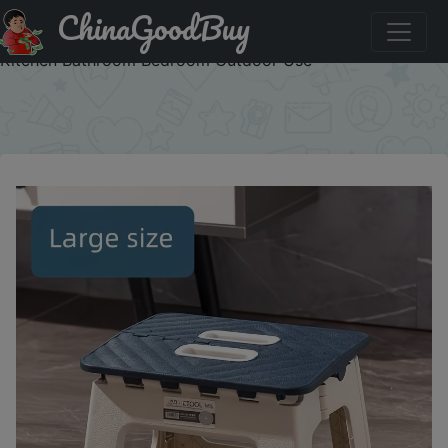
ChinaGoodBuy
Купить по распродаже : Lightweight Sturdy Folding
Portable Step Stool with Non Slip Surface and Handle for
Kitchen Bathroom Bedroom Outdoor Use
×