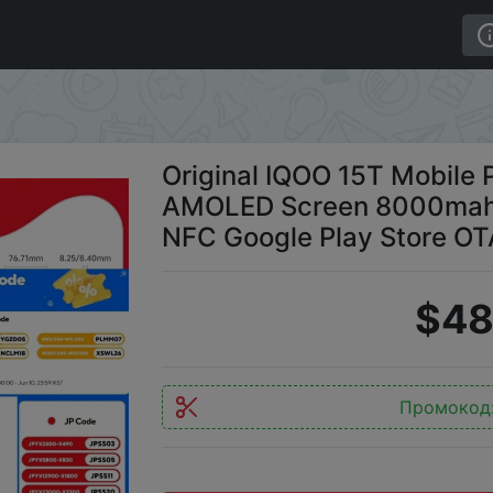
obile Phone 6.83 Inch 144Hz AMOLED Screen 8000mah Ba
Original IQOO 15T Mobile 
AMOLED Screen 8000mah 
NFC Google Play Store O
$48
Промокод