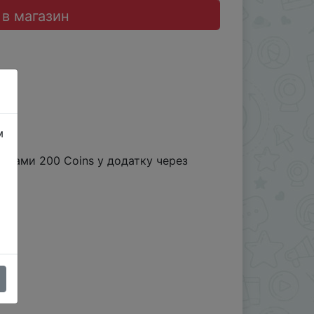
 в магазин
м
ками 200 Coins у додатку через