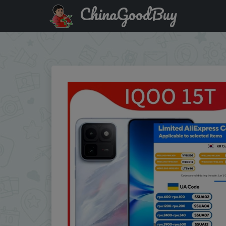
ChinaGoodBuy
Промокод на скидку :ONEPLUS15KK Original IQOO 15T M
Main