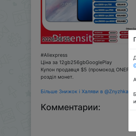
2026-06-25
#Aliexpress
Д
Ціна за 12gb256gbGooglePlay
Купон продавця $5 (промокод ONEPLU
розділ монет.
Більше Знижок і Халяви в @ZnyzhkaUA
Комментарии: