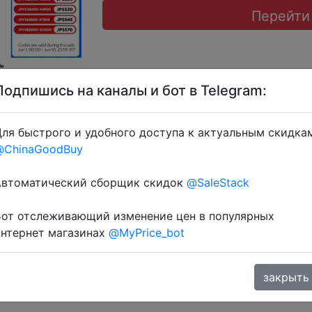
Перейти
Подпишись на каналы и бот в Telegram:
ля быстрого и удобного доступа к актуальным скидка
@ChinaGoodBuy
S15KK) + промокод розпродажу BDUA40 + знижка монет
Автоматический сборщик скидок
@SaleStack
Бот отслеживающий изменение цен в популярных
интернет магазинах
@MyPrice_bot
закрыть