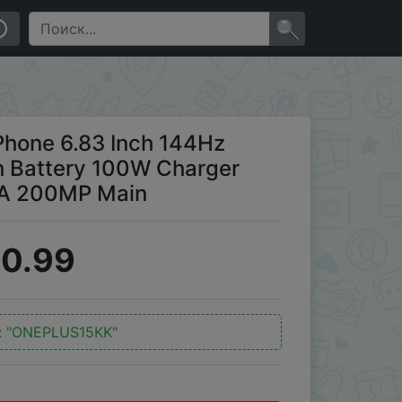
ttery 100W Charger NFC Google Play Store OTA 200MP
×
Phone 6.83 Inch 144Hz
Battery 100W Charger
TA 200MP Main
0.99
:
"ONEPLUS15KK"