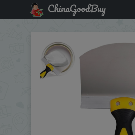
ChinaGoodBuy
Купить по акции: Stainless Steel Putty Knife Scraper Paint F