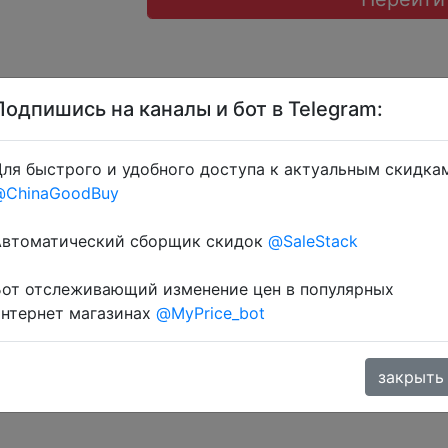
Подпишись на каналы и бот в Telegram:
ля быстрого и удобного доступа к актуальным скидка
@ChinaGoodBuy
через розділ монет.
Автоматический сборщик скидок
@SaleStack
Бот отслеживающий изменение цен в популярных
интернет магазинах
@MyPrice_bot
закрыть