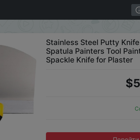
illing Spatula Painters Tool Paint Feed Filling Scraper Spac
Stainless Steel Putty Knife
Spatula Painters Tool Pain
Spackle Knife for Plaster
$5
C
Перейти