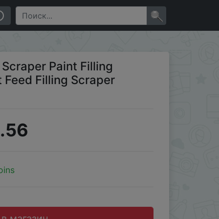
kle Knife for Plaster
×
 Scraper Paint Filling
t Feed Filling Scraper
.56
oins
 в магазин