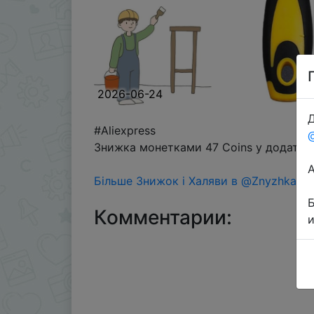
2026-06-24
Д
#Aliexpress
Знижка монетками 47 Coins у додатку 
Більше Знижок і Халяви в @ZnyzhkaUA
Комментарии: