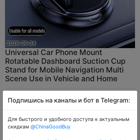
2026-06-24
Universal Car Phone Mount
Rotatable Dashboard Suction Cup
Stand for Mobile Navigation Multi
Scene Use in Vehicle and Home
$6.08
Подпишись на каналы и бот в Telegram:
Для быстрого и удобного доступа к актуальным
скидкам
@ChinaGoodBuy
Coins