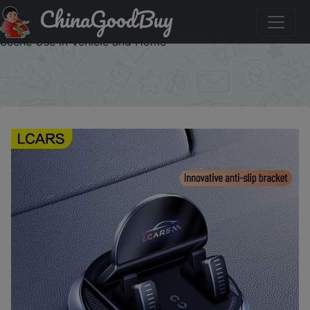
ChinaGoodBuy
Купить по акции: Universal Car Phone Mount Rotatable
Dashboard Suction Cup Stand for Mobile Navigation Multi
Scene Use in Vehicle and Home
×