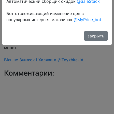
Автоматический сборщик скидок
@SaleStack
Бот отслеживающий изменение цен в
Перейти в магазин
популярных интернет магазинах
@MyPrice_bot
#Aliexpress
закрыть
Знижка монетками 12 Coins у додатку через розділ
монет.
Більше Знижок і Халяви в @ZnyzhkaUA
Комментарии: