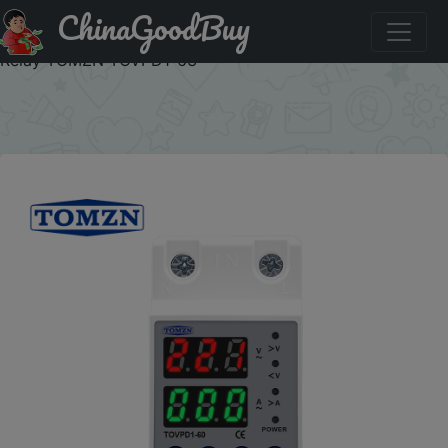
ChinaGoodBuy
Акция на: TOMZN Din Rail 60A 230V Adjustable Over
Voltage and Under Voltage Protective Device Protector
Relay TOMZN TOVPD1-63
×