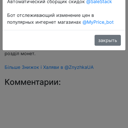
Автоматический сборщик скидок
@SaleStack
Бот отслеживающий изменение цен в
Перейти в магазин
популярных интернет магазинах
@MyPrice_bot
#Aliexpress
закрыть
Знижка монетками 282 Coins у додатку через
розділ монет.
Більше Знижок і Халяви в @ZnyzhkaUA
Комментарии: