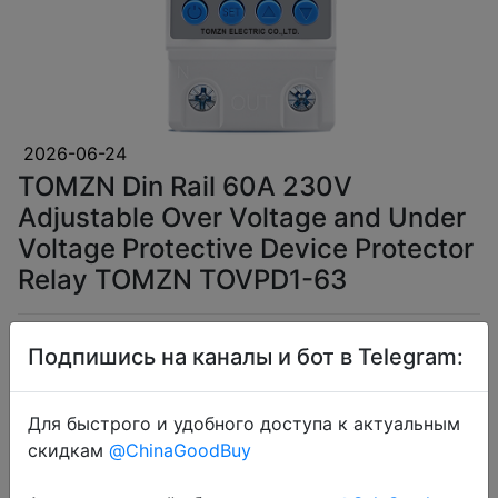
2026-06-24
TOMZN Din Rail 60A 230V
Adjustable Over Voltage and Under
Voltage Protective Device Protector
Relay TOMZN TOVPD1-63
$5.34
Подпишись на каналы и бот в Telegram:
Для быстрого и удобного доступа к актуальным
скидкам
@ChinaGoodBuy
Coins