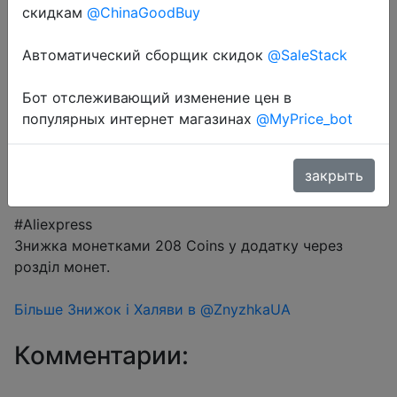
скидкам
@ChinaGoodBuy
Автоматический сборщик скидок
@SaleStack
Coins
Бот отслеживающий изменение цен в
популярных интернет магазинах
@MyPrice_bot
Перейти в магазин
закрыть
#Aliexpress
Знижка монетками 208 Coins у додатку через
розділ монет.
Більше Знижок і Халяви в @ZnyzhkaUA
Комментарии: