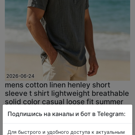
2026-06-24
mens cotton linen henley short
sleeve t shirt lightweight breathable
solid color casual loose fit summer
beach vacation top
Подпишись на каналы и бот в Telegram:
$6.57
Для быстрого и удобного доступа к актуальным