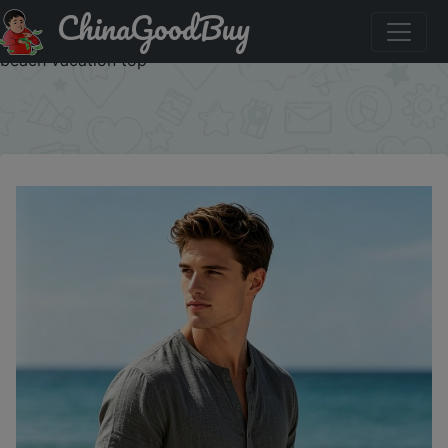
ChinaGoodBuy
Скидка на: mens cotton linen henley short sleeve t shirt
lightweight breathable solid color casual loose fit summer
beach vacation top
×