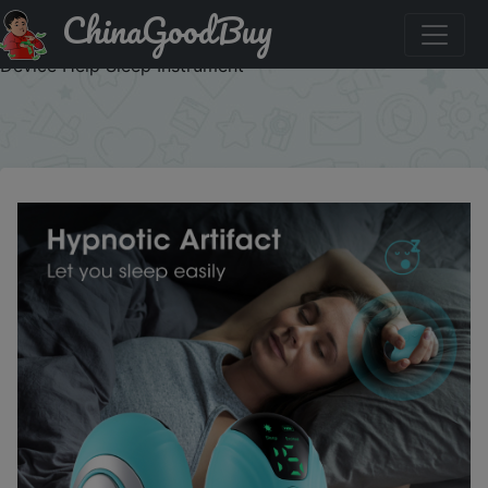
ChinaGoodBuy
Купить: Handheld Sleep Aid Device Pulse Stimulation
Threament Anxiety Neuro Sleep Nerves Insomnia Soothe
Device Help Sleep Instrument
×