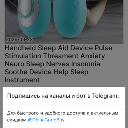
2026-06-23
Handheld Sleep Aid Device Pulse
Stimulation Threament Anxiety
Neuro Sleep Nerves Insomnia
Soothe Device Help Sleep
Instrument
Подпишись на каналы и бот в Telegram:
$6.19
Для быстрого и удобного доступа к актуальным
скидкам
@ChinaGoodBuy
Coins