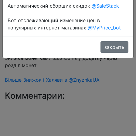
Автоматический сборщик скидок
@SaleStack
Бот отслеживающий изменение цен в
Перейти в магазин
популярных интернет магазинах
@MyPrice_bot
закрыть
#Aliexpress
Знижка монетками 225 Coins у додатку через
розділ монет.
Більше Знижок і Халяви в @ZnyzhkaUA
Комментарии: