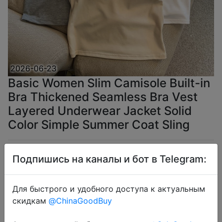
2026-06-23
Basic Women Slim Camisole Built-in
Bra Thickened Seamless Bra Vest
Layered Underwear Jacket Solid
Color Simple Summer Coat Sling
$2.22
Подпишись на каналы и бот в Telegram:
Для быстрого и удобного доступа к актуальным
скидкам
@ChinaGoodBuy
Coins