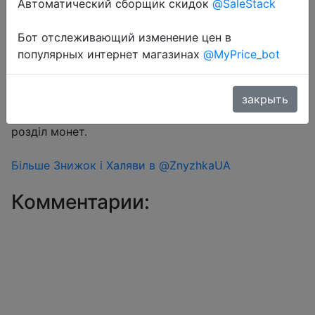
Автоматический сборщик скидок
@SaleStack
Бот отслеживающий изменение цен в
Перейти в магазин
популярных интернет магазинах
@MyPrice_bot
#Aliexpress
закрыть
Знижка монетками 302 Coins у додатку через
розділ монет.
Більше Знижок і Халяви в @ZnyzhkaUA
Комментарии: