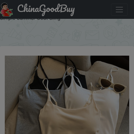
ChinaGoodBuy
Купить: Basic Women Slim Camisole Built-in Bra Thickened
Seamless Bra Vest Layered Underwear Jacket Solid Color
Simple Summer Coat Sling
×